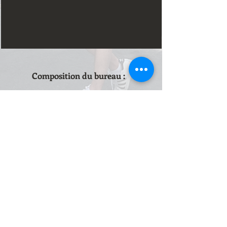
Composition du bureau :
Président :
Jean Claude DESENNE
(Tel :
06 80 12 63 13)
Trésorier :
Yann LEBLOND
Billetterie :
Flavie BURLET
Communication :
Céline LION
Communication :
Léa LEBRUN
Secrétaire :
Martine DERIEUX
Secrétaire :
Ingrid DESSERY
Secrétaire :
Anne-Marie FAUCONNIER