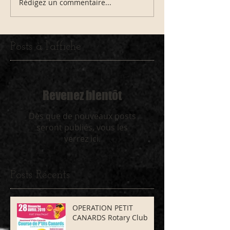
Rédigez un commentaire...
Posts à l'affiche
Revenez bientôt
Dès que de nouveaux posts
seront publiés, vous les
verrez ici.
Posts Récents
OPERATION PETIT
CANARDS Rotary Club