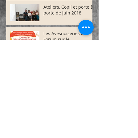
Ateliers, Copil et porte à
porte de Juin 2018
Les Avesnoiseries au
Forum sur le
"transgénérationnel"
(Hôpital d'Avesnes-sur-
Helpe)
Archives
avril 2019
(1)
1 post
janvier 2019
(2)
2 posts
décembre 2018
(1)
1 post
octobre 2018
(1)
1 post
juillet 2018
(1)
1 post
juin 2018
(3)
3 posts